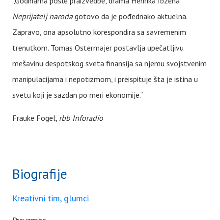
„Godinama posle praizvedbe, drama Henrika Ibzena
Neprijatelj naroda
gotovo da je pođednako aktuelna.
Zapravo, ona apsolutno korespondira sa savremenim
trenutkom. Tomas Ostermajer postavlja upečatljivu
mešavinu despotskog sveta finansija sa njemu svojstvenim
manipulacijama i nepotizmom, i preispituje šta je istina u
svetu koji je sazdan po meri ekonomije.“
Frauke Fogel,
rbb Inforadio
Biografije
Kreativni tim, glumci