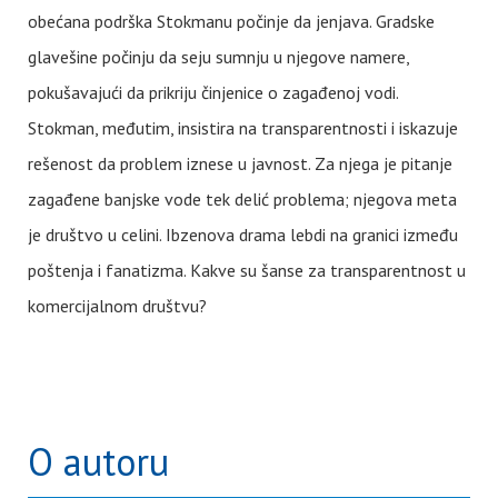
obećana podrška Stokmanu počinje da jenjava. Gradske
glavešine počinju da seju sumnju u njegove namere,
pokušavajući da prikriju činjenice o zagađenoj vodi.
Stokman, međutim, insistira na transparentnosti i iskazuje
rešenost da problem iznese u javnost. Za njega je pitanje
zagađene banjske vode tek delić problema; njegova meta
je društvo u celini. Ibzenova drama lebdi na granici između
poštenja i fanatizma. Kakve su šanse za transparentnost u
komercijalnom društvu?
O autoru