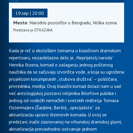
19.sep | 20:00
Mesto:
Narodno pozorište u Beogradu, Velika scena.
Predstava je OTKAZANA
Kada je reč o ekološkim temama u klasičnom dramskom
repertoaru, nezaobilazno delo je „Neprijatelj naroda“
Henrika Ibzena, komad o zalaganju jednog poštenog
naučnika da se sačuvaju izvorišta vode, a koja su ugrožena
projektom korumpiranih „stubova društva“ – političara,
privrednika, medija. Ovaj klasični komad dolazi nam u sad
već antologijskoj postavci miljenika Bitefove publike i
jednog od vodećih nemačkih i svetskih reditelja Tomasa
Ostermajera (Šaubine, Berlin), „specijaliste“ za
aktuelizaciju upravo Ibzenovih komada. U ovoj se
predstavi, inače zasnovanoj na vrhunskoj dramskoj glumi,
aktuelizacija prevashodno ostvaruje jednom