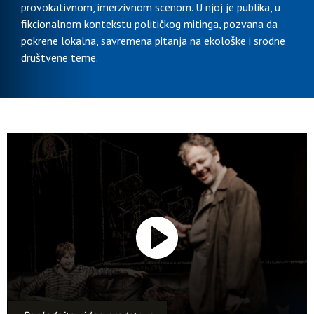
provokativnom, imerzivnom scenom. U njoj je publika, u
fikcionalnom kontekstu političkog mitinga, pozvana da
pokrene lokalna, savremena pitanja na ekološke i srodne
društvene teme.