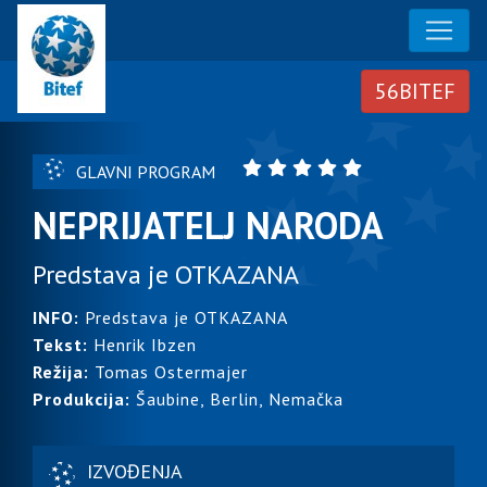
GLAVNI PROGRAM
NEPRIJATELJ NARODA
Predstava je OTKAZANA
INFO:
Predstava je OTKAZANA
Tekst:
Henrik Ibzen
Režija:
Tomas Ostermajer
Produkcija:
Šaubine, Berlin, Nemačka
IZVOĐENJA