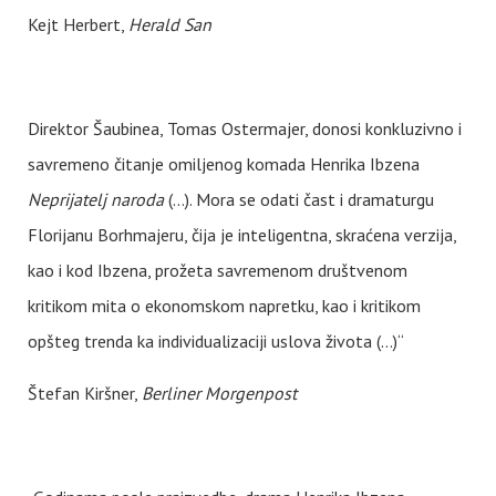
Kejt Herbert,
Herald San
Direktor Šaubinea, Tomas Ostermajer, donosi konkluzivno i
savremeno čitanje omiljenog komada Henrika Ibzena
Neprijatelj naroda
(...). Mora se odati čast i dramaturgu
Florijanu Borhmajeru, čija je inteligentna, skraćena verzija,
kao i kod Ibzena, prožeta savremenom društvenom
kritikom mita o ekonomskom napretku, kao i kritikom
opšteg trenda ka individualizaciji uslova života (...)“
Štefan Kiršner,
Berliner Morgenpost