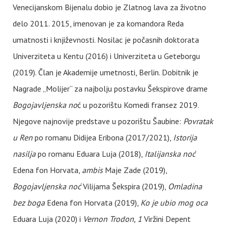
Venecijanskom Bijenalu dobio je Zlatnog lava za životno
delo 2011. 2015, imenovan je za komandora Reda
umatnosti i književnosti. Nosilac je počasnih doktorata
Univerziteta u Kentu (2016) i Univerziteta u Geteborgu
(2019). Član je Akademije umetnosti, Berlin. Dobitnik je
Nagrade „Molijer“ za najbolju postavku Šekspirove drame
Bogojavljenska no
ć u pozorištu Komedi fransez 2019.
Njegove najnovije predstave u pozorištu Šaubine:
Povratak
u Ren
po romanu Didijea Eribona (2017/2021),
Istorija
nasilja
po romanu Eduara Luja (2018),
Italijanska noć
Edena fon Horvata,
ambis
Maje Zade (2019),
Bogojavljenska noć
Vilijama Šekspira (2019),
Omladina
bez boga
Edena fon Horvata (2019),
Ko je ubio mog oca
Eduara Luja (2020) i
Vernon Trodon, 1
Viržini Depent