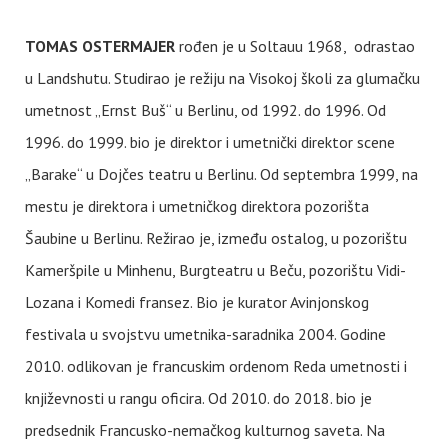
TOMAS OSTERMAJER
rođen je u Soltauu 1968, odrastao
u Landshutu. Studirao je režiju na Visokoj školi za glumačku
umetnost „Ernst Buš“ u Berlinu, od 1992. do 1996. Od
1996. do 1999. bio je direktor i umetnički direktor scene
„Barake“ u Dojčes teatru u Berlinu. Od septembra 1999, na
mestu je direktora i umetničkog direktora pozorišta
Šaubine u Berlinu. Režirao je, između ostalog, u pozorištu
Kameršpile u Minhenu, Burgteatru u Beču, pozorištu Vidi-
Lozana i Komedi fransez. Bio je kurator Avinjonskog
festivala u svojstvu umetnika-saradnika 2004. Godine
2010. odlikovan je francuskim ordenom Reda umetnosti i
književnosti u rangu oficira. Od 2010. do 2018. bio je
predsednik Francusko-nemačkog kulturnog saveta. Na