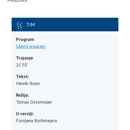
Preuzmite
TIM
Program
Glavni program
Trajanje
2č 30'
Tekst:
Henrik Ibzen
Režija:
Tomas Ostermajer
U verziji:
Florijana Borhmajera