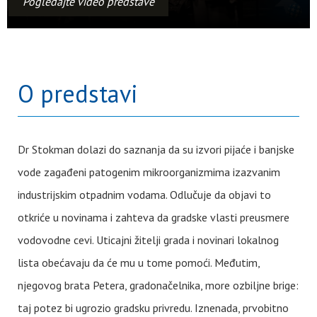
Pogledajte video predstave
O predstavi
Dr Stokman dolazi do saznanja da su izvori pijaće i banjske
vode zagađeni patogenim mikroorganizmima izazvanim
industrijskim otpadnim vodama. Odlučuje da objavi to
otkriće u novinama i zahteva da gradske vlasti preusmere
vodovodne cevi. Uticajni žitelji grada i novinari lokalnog
lista obećavaju da će mu u tome pomoći. Međutim,
njegovog brata Petera, gradonačelnika, more ozbiljne brige:
taj potez bi ugrozio gradsku privredu. Iznenada, prvobitno